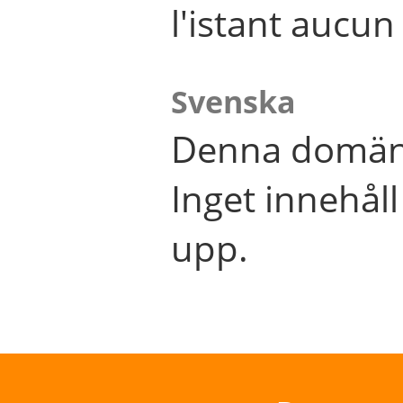
l'istant aucu
Svenska
Denna domän 
Inget innehål
upp.